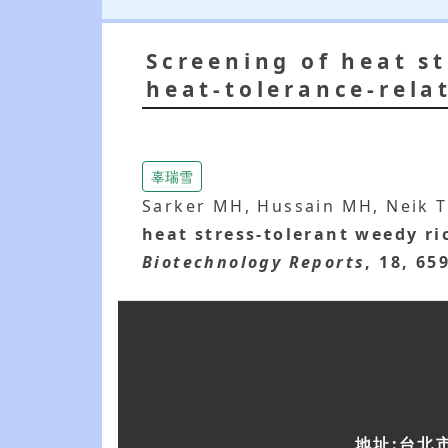
Screening of heat st
heat-tolerance-rela
辜瑞雪
Sarker MH, Hussain MH, Neik 
heat stress-tolerant weedy ri
Biotechnology Reports
, 18, 65
地址:台北