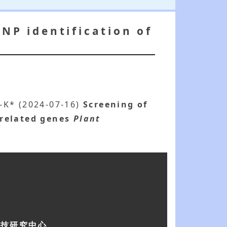
SNP identification of
B-K* (2024-07-16)
Screening of
-related genes
Plant
科技研究中心