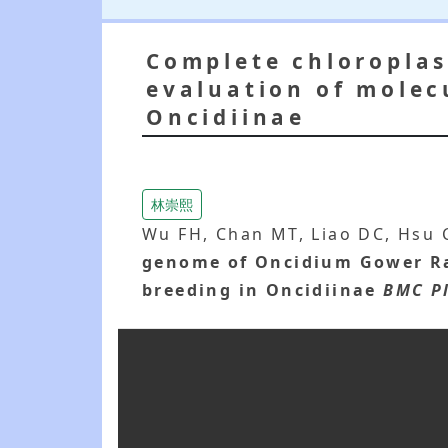
Complete chloropla
evaluation of molec
Oncidiinae
林崇熙
Wu FH, Chan MT, Liao DC, Hsu C
genome of Oncidium Gower Ra
breeding in Oncidiinae
BMC Pl