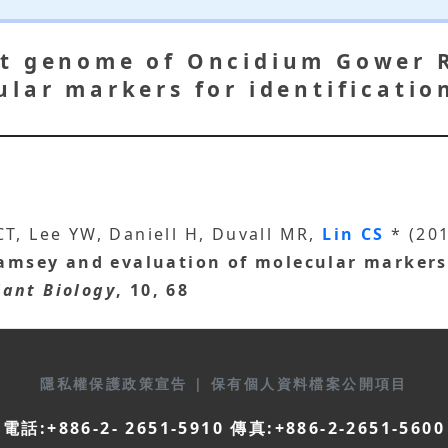
st genome of Oncidium Gower 
ular markers for identificatio
T, Lee YW, Daniell H, Duvall MR,
Lin CS
* (20
msey and evaluation of molecular markers 
ant Biology
, 10, 68
隱私權保護政策宣告
|
保有個人資料檔案公開項目
電話:+886-2- 2651-5910 傳真:+886-2-2651-5600