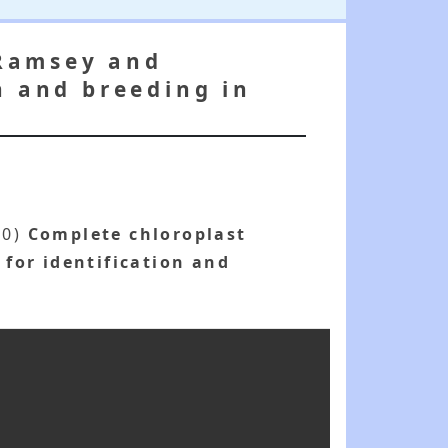
Ramsey and
n and breeding in
10)
Complete chloroplast
for identification and