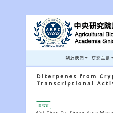
關於我們
研究主題
Diterpenes from Cry
Transcriptional Acti
蕭培文
Wei-Chun Tu, Sheng-Yang Wang,