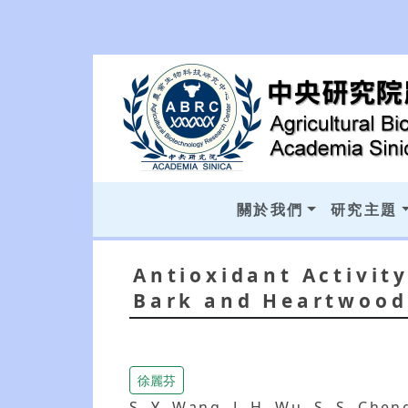
關於我們
研究主題
Antioxidant Activit
Bark and Heartwood
徐麗芬
S. Y. Wang, J. H. Wu, S. S. Chen