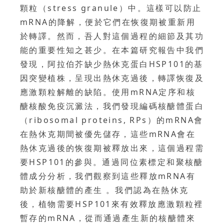
顆粒（stress granule）中。這樣可以防止
mRNA的降解，便於它們在恢復期被重新用
於轉譯。然而，吾人對這個過程的細節及其功
能的重要性知之甚少。在本篇研究報告中我們
發現，阿拉伯芥缺少熱休克蛋白HSP101的基
因突變植株，呈現出熱休克過後，轉譯恢復及
應激顆粒解離的缺陷。使用mRNA定序和核
醣核酸免疫沉澱法，我們發現編碼核醣體蛋白
（ribosomal proteins, RPs）的mRNA會
在熱休克期間被優先儲存，這些mRNA會在
熱休克過後的恢復期被釋放出來，這個過程需
要HSP101的參與。通過同位素標定和聚核醣
體成分分析，我們觀察到這些釋放mRNA有
助於新核醣體的產生 。我們認為在熱休克
後，植物需要HSP101來有效釋放應激顆粒裡
暫存的mRNA，從而通過產生新的核醣體來