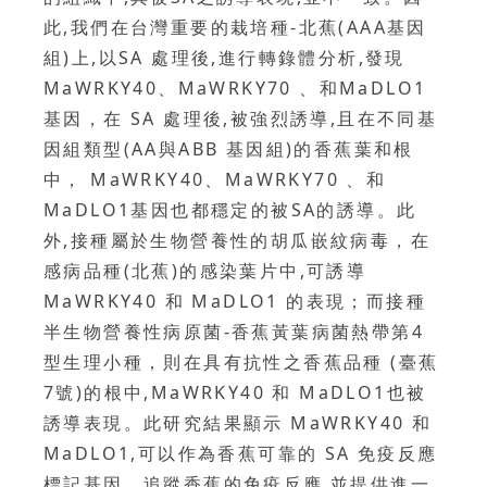
此,我們在台灣重要的栽培種-北蕉(AAA基因
組)上,以SA 處理後,進行轉錄體分析,發現
MaWRKY40、MaWRKY70 、和MaDLO1
基因，在 SA 處理後,被強烈誘導,且在不同基
因組類型(AA與ABB 基因組)的香蕉葉和根
中， MaWRKY40、MaWRKY70 、和
MaDLO1基因也都穩定的被SA的誘導。此
外,接種屬於生物營養性的胡瓜嵌紋病毒，在
感病品種(北蕉)的感染葉片中,可誘導
MaWRKY40 和 MaDLO1 的表現；而接種
半生物營養性病原菌-香蕉黃葉病菌熱帶第4
型生理小種，則在具有抗性之香蕉品種 (臺蕉
7號)的根中,MaWRKY40 和 MaDLO1也被
誘導表現。此研究結果顯示 MaWRKY40 和
MaDLO1,可以作為香蕉可靠的 SA 免疫反應
標記基因，追蹤香蕉的免疫反應,並提供進一