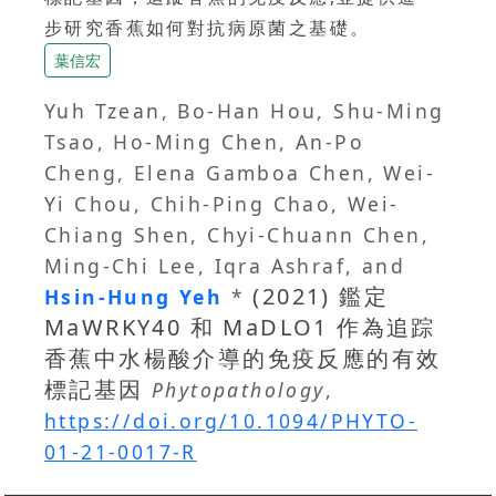
步研究香蕉如何對抗病原菌之基礎。
葉信宏
Yuh Tzean, Bo-Han Hou, Shu-Ming
Tsao, Ho-Ming Chen, An-Po
Cheng, Elena Gamboa Chen, Wei-
Yi Chou, Chih-Ping Chao, Wei-
Chiang Shen, Chyi-Chuann Chen,
Ming-Chi Lee, Iqra Ashraf, and
(2021) 鑑定
Hsin-Hung Yeh
*
MaWRKY40 和 MaDLO1 作為追踪
香蕉中水楊酸介導的免疫反應的有效
標記基因
Phytopathology
,
https://doi.org/10.1094/PHYTO-
01-21-0017-R