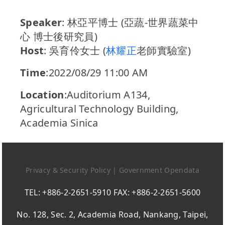
Speaker
: 林亞平博士 (亞蔬-世界蔬菜中
心 博士後研究員)
Host
: 吳育伶女士 (
林耀正
老師實驗室)
Time
:2022/08/29 11:00 AM
Location
:Auditorium A134,
Agricultural Technology Building,
Academia Sinica
Privacy & Security Policy
|
Government Opendata
TEL: +886-2-2651-5910 FAX: +886-2-2651-5600
No. 128, Sec. 2, Academia Road, Nankang, Taipei,