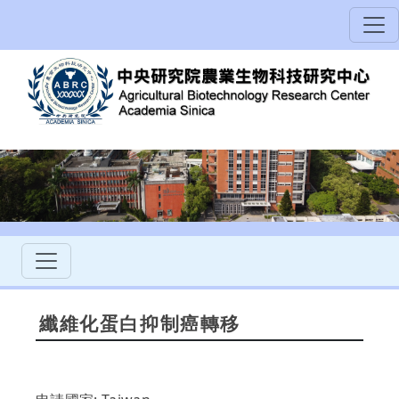
纖維化蛋白抑制癌轉移