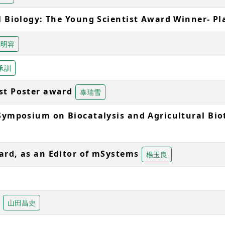
l Biology: The Young Scientist Award Winner- Pl
劉明容
承訓
st Poster award
辜瑞雪
Symposium on Biocatalysis and Agricultural Bio
ard, as an Editor of mSystems
楊玉良
助
山田昌史