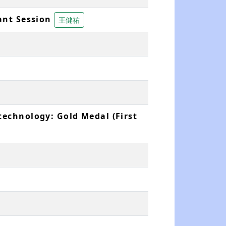
ant Session
王健祐
technology: Gold Medal (First