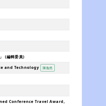
 (編輯委員)
ce and Technology
陳逸然
ined Conference Travel Award,