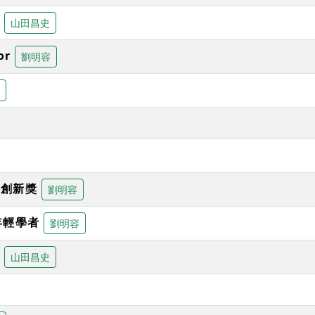
助
山田昌史
or
劉明容
者創新獎
劉明容
年輕學者
劉明容
助
山田昌史