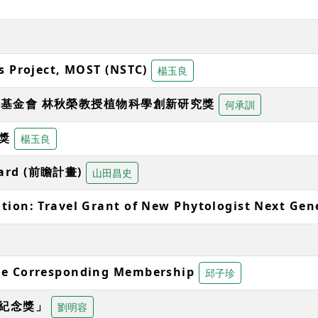
s Project, MOST (NSTC)
楊玉良
基金會 林秋榮教授植物科學創新研究獎
何承訓
獎
楊玉良
ward (前瞻計畫)
山田昌史
ion: Travel Grant of New Phytologist Next Gene
ie Corresponding Membership
邱子珍
生紀念獎」
劉明容