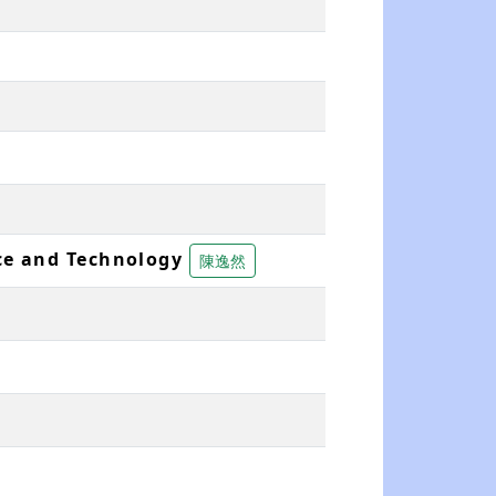
ce and Technology
陳逸然