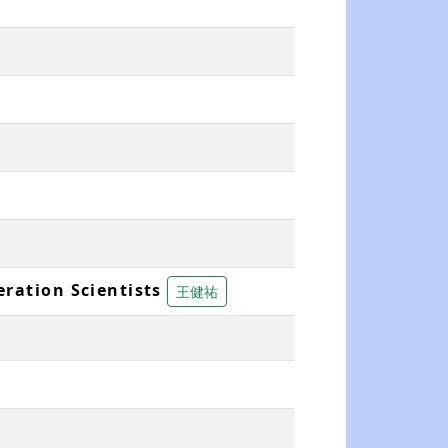
ration Scientists
王健祐