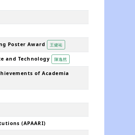
ing Poster Award
王健祐
ce and Technology
陳逸然
 Achievements of Academia
itutions (APAARI)