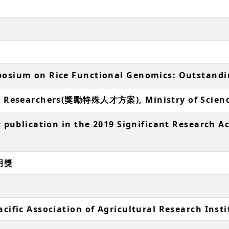
posium on Rice Functional Genomics: Outstand
nt Researchers(獎勵特殊人才方案), Ministry of Scien
nt publication in the 2019 Significant Research
明獎
cific Association of Agricultural Research Inst