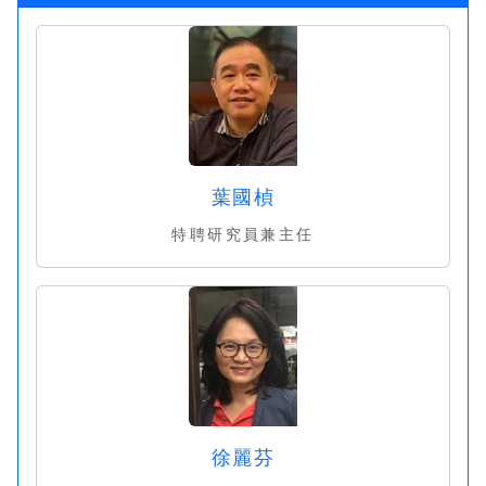
葉國楨
特聘研究員兼主任
徐麗芬