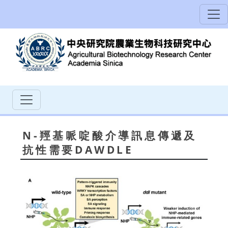
N-羥基哌啶酸介導訊息傳遞及
抗性需要DAWDLE