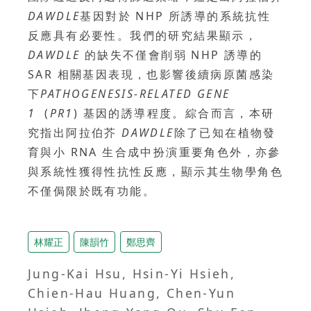
DAWDLE
基因對於 NHP 所誘導的系統抗性
反應具有必要性。我們的研究結果顯示，
DAWDLE
的缺失不僅會削弱 NHP 誘導的
SAR 相關基因表現，也影響後續病原菌感染
下
PATHOGENESIS-RELATED GENE
1
(
PR1
) 基因的誘導程度。綜合而言，本研
究指出阿拉伯芥
DAWDLE
除了已知在植物發
育與小 RNA 生合成中扮演重要角色外，亦參
與系統性獲得性抗性反應，顯示其生物學角色
不僅侷限於既有功能。
林耀正
陳韻竹
鄭思齊
Jung-Kai Hsu, Hsin-Yi Hsieh,
Chien-Hau Huang, Chen-Yun