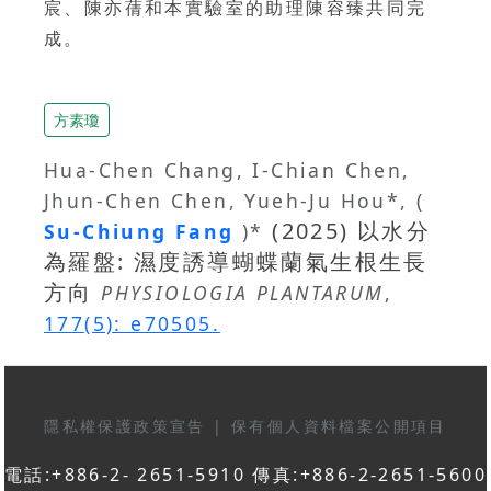
宸、陳亦蒨和本實驗室的助理陳容臻共同完
成。
方素瓊
Hua-Chen Chang, I-Chian Chen,
Jhun-Chen Chen, Yueh-Ju Hou*, (
(2025) 以水分
Su-Chiung Fang
)*
為羅盤: 濕度誘導蝴蝶蘭氣生根生長
方向
PHYSIOLOGIA PLANTARUM
,
177(5): e70505.
隱私權保護政策宣告
|
保有個人資料檔案公開項目
電話:+886-2- 2651-5910 傳真:+886-2-2651-5600