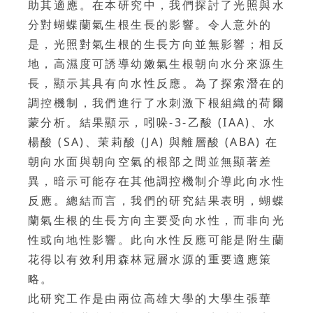
助其適應。在本研究中，我們探討了光照與水
分對蝴蝶蘭氣生根生長的影響。令人意外的
是，光照對氣生根的生長方向並無影響；相反
地，高濕度可誘導幼嫩氣生根朝向水分來源生
長，顯示其具有向水性反應。為了探索潛在的
調控機制，我們進行了水刺激下根組織的荷爾
蒙分析。結果顯示，吲哚-3-乙酸 (IAA)、水
楊酸 (SA)、茉莉酸 (JA) 與離層酸 (ABA) 在
朝向水面與朝向空氣的根部之間並無顯著差
異，暗示可能存在其他調控機制介導此向水性
反應。總結而言，我們的研究結果表明，蝴蝶
蘭氣生根的生長方向主要受向水性，而非向光
性或向地性影響。此向水性反應可能是附生蘭
花得以有效利用森林冠層水源的重要適應策
略。
此研究工作是由兩位高雄大學的大學生張華