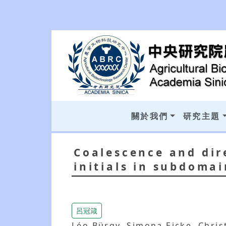
關於我們
研究主題
Coalescence and dir
initials in subdomai
呂冠箴
Léo Bürgy, Simona Eicke, Chris