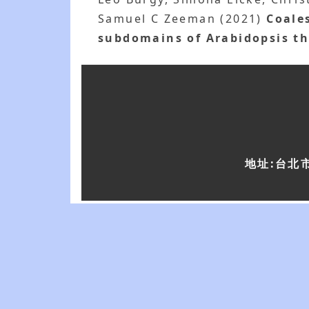
Samuel C Zeeman (2021)
Coale
subdomains of Arabidopsis th
地址:台北