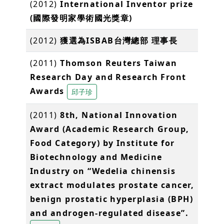
(2012)
International Inventor prize
(國際發明家學術國光獎章)
(2012)
獲選為ISBAB台灣總部 理事長
(2011)
Thomson Reuters Taiwan
Research Day and Research Front
Awards
邱子珍
(2011)
8th, National Innovation
Award (Academic Research Group,
Food Category) by Institute for
Biotechnology and Medicine
Industry on “Wedelia chinensis
extract modulates prostate cancer,
benign prostatic hyperplasia (BPH)
and androgen-regulated disease”.