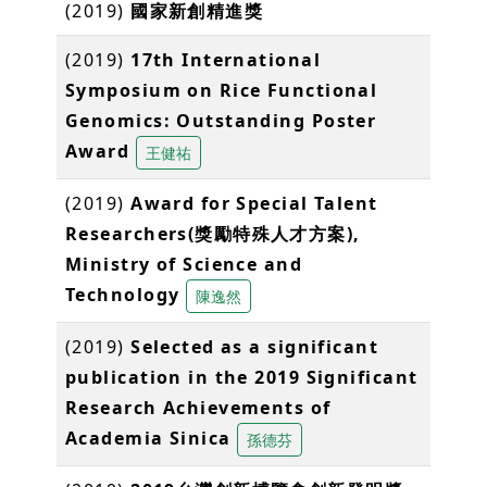
(2019)
國家新創精進獎
(2019)
17th International
Symposium on Rice Functional
Genomics: Outstanding Poster
Award
王健祐
(2019)
Award for Special Talent
Researchers(獎勵特殊人才方案),
Ministry of Science and
Technology
陳逸然
(2019)
Selected as a significant
publication in the 2019 Significant
Research Achievements of
Academia Sinica
孫德芬