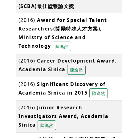
(SCBA)最佳壁報論文獎
(2016)
Award for Special Talent
Researchers(獎勵特殊人才方案),
Ministry of Science and
Technology
陳逸然
(2016)
Career Development Award,
Academia Sinica
陳逸然
(2016)
Significant Discovery of
Academia Sinica in 2015
陳逸然
(2016)
Junior Research
Investigators Award, Academia
Sinica
陳逸然