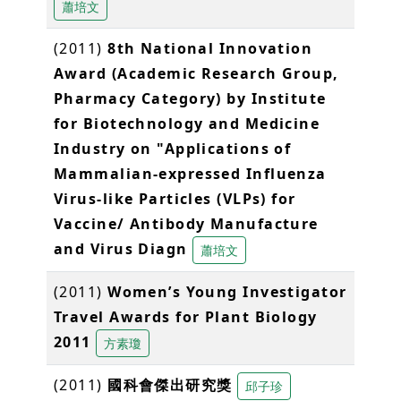
蕭培文
(2011)
8th National Innovation
Award (Academic Research Group,
Pharmacy Category) by Institute
for Biotechnology and Medicine
Industry on "Applications of
Mammalian-expressed Influenza
Virus-like Particles (VLPs) for
Vaccine/ Antibody Manufacture
and Virus Diagn
蕭培文
(2011)
Women’s Young Investigator
Travel Awards for Plant Biology
2011
方素瓊
(2011)
國科會傑出研究獎
邱子珍