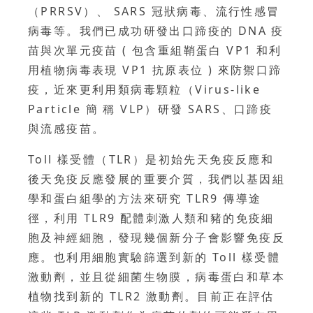
（PRRSV）、 SARS 冠狀病毒、流行性感冒
病毒等。我們已成功研發出口蹄疫的 DNA 疫
苗與次單元疫苗 ( 包含重組鞘蛋白 VP1 和利
用植物病毒表現 VP1 抗原表位 ) 來防禦口蹄
疫，近來更利用類病毒顆粒（Virus-like
Particle 簡 稱 VLP）研發 SARS、口蹄疫
與流感疫苗。
Toll 樣受體（TLR）是初始先天免疫反應和
後天免疫反應發展的重要介質，我們以基因組
學和蛋白組學的方法來研究 TLR9 傳導途
徑，利用 TLR9 配體刺激人類和豬的免疫細
胞及神經細胞，發現幾個新分子會影響免疫反
應。也利用細胞實驗篩選到新的 Toll 樣受體
激動劑，並且從細菌生物膜，病毒蛋白和草本
植物找到新的 TLR2 激動劑。目前正在評估